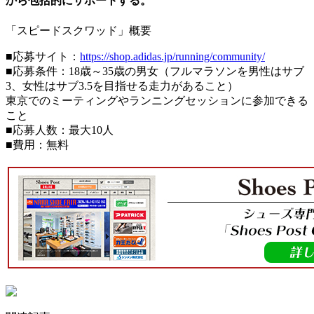
から包括的にサポートする。
「スピードスクワッド」概要
■応募サイト：
https://shop.adidas.jp/running/community/
■応募条件：18歳～35歳の男女（フルマラソンを男性はサブ
3、女性はサブ3.5を目指せる走力があること）
東京でのミーティングやランニングセッションに参加できる
こと
■応募人数：最大10人
■費用：無料