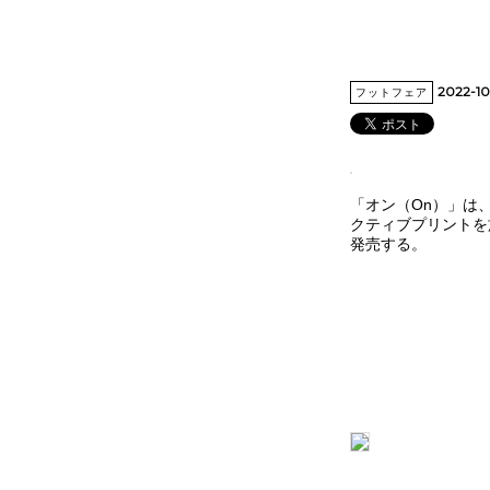
2022-1
フットフェア
「オン（On）」は
クティブプリントを施し
発売する。