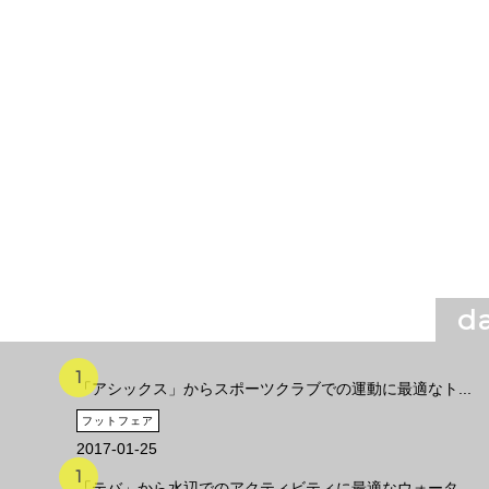
da
「アシックス」からスポーツクラブでの運動に最適なト...
フットフェア
2017-01-25
「テバ」から水辺でのアクティビティに最適なウォータ...