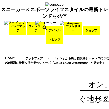
スニーカー＆スポーツライフスタイルの最新トレ
ンドを発信
ピックアッ
フットウェ
アクセサリ
プ
ア
アパレル
ー
ショップ
トピック
HOME
フットフェア
「オン」から街と自然をシームレスにつな
ぐ地形図に着想を得た新作シューズ「Cloud 6 Geo Waterproof」が発売中！
「オン
ぐ地形図