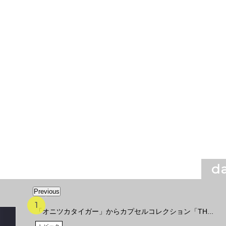
da
Previous
「オニツカタイガー」からカプセルコレクション「TH...