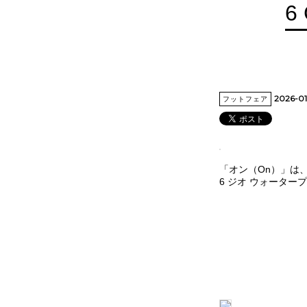
6
2026-0
フットフェア
「オン（On）」は
6 ジオ ウォータープルー