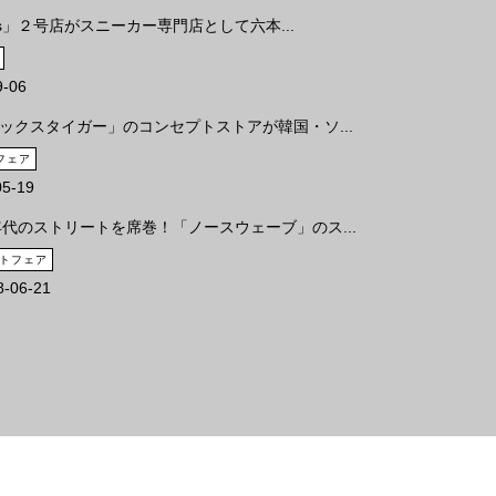
les」２号店がスニーカー専門店として六本...
9-06
ックスタイガー」のコンセプトストアが韓国・ソ...
フェア
05-19
年代のストリートを席巻！「ノースウェーブ」のス...
トフェア
8-06-21