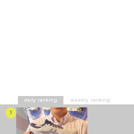
daily ranking
weekly ranking