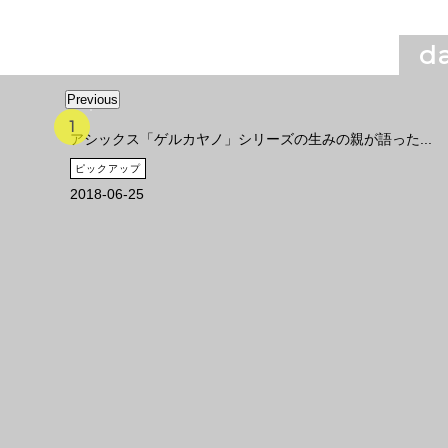
da
Previous
アシックス「ゲルカヤノ」シリーズの生みの親が語った...
ピックアップ
2018-06-25