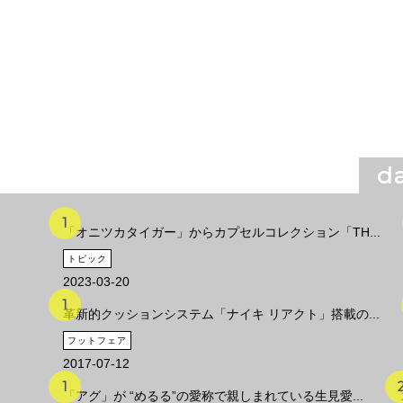
da
「オニツカタイガー」からカプセルコレクション「TH...
トピック
2023-03-20
革新的クッションシステム「ナイキ リアクト」搭載の...
フットフェア
2017-07-12
「アグ」が “めるる”の愛称で親しまれている生見愛...