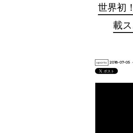
世界初
載ス
2018-07-05
sports