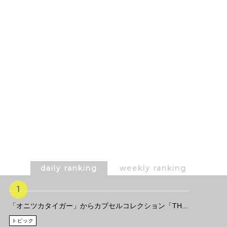
daily ranking
weekly ranking
「オニツカタイガー」からカプセルコレクション「TH...
トピック