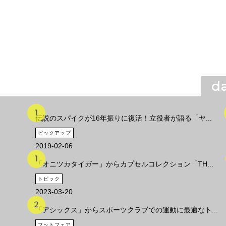
da
伝説のスパイクが16年振りに復活！立役者が語る「ヤ...
ピックアップ
2019-02-06
「オニツカタイガー」からカプセルコレクション「TH...
トピック
2023-03-20
「アシックス」からスポーツクラブでの運動に最適なト...
フットフェア