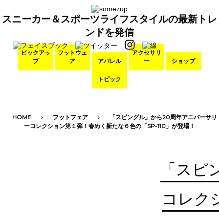
スニーカー＆スポーツライフスタイルの最新トレ
ンドを発信
ピックアッ
フットウェ
アクセサリ
プ
ア
アパレル
ー
ショップ
トピック
HOME
フットフェア
「スピングル」から20周年アニバーサリ
ーコレクション第１弾！春めく新たな６色の「SP-110」が登場！
「スピ
コレク