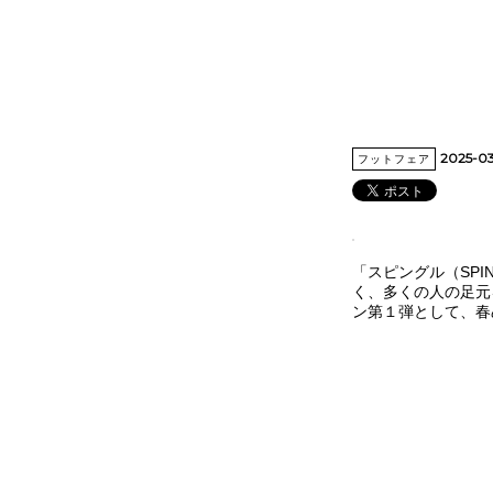
2025-0
フットフェア
「スピングル（SPI
く、多くの⼈の⾜元
ン第１弾として、春