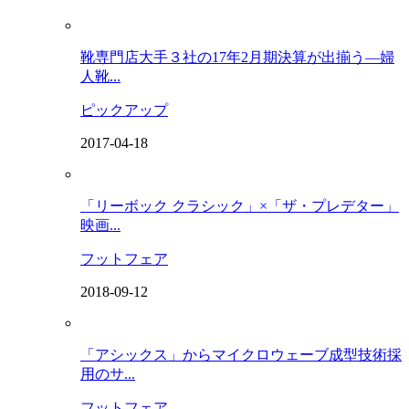
靴専門店大手３社の17年2月期決算が出揃う―婦
人靴...
ピックアップ
2017-04-18
「リーボック クラシック」×「ザ・プレデター」
映画...
フットフェア
2018-09-12
「アシックス」からマイクロウェーブ成型技術採
用のサ...
フットフェア