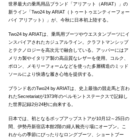
世界最大の乗馬用品ブランド「アリアット（ARIAT）」の
新ライン「Two24 by ARIAT（トゥートゥエンティーフォー
バイ アリアット）」が、今秋に日本初上陸する。
Two24 by ARIATは、乗馬用ブーツやウエスタンブーツにイ
ンスパイアされたカジュアルライン。クラフトマンシップ
とテクノロジーを高次元で融合している。アッパーにはア
メリカ製やイタリア製の高品質なレザーを使用。コルク、
ポロン、メモリーフォームなどを使った多層構造のミッド
ソールにより快適な履き心地を提供する。
ブランド名のTwo24 by ARIATは、史上最強の競走馬と言わ
れたSecretariatが1973年のベルモントステークスで記録し
た世界記録2分24秒に由来する。
日本では、初となるポップアップストアが10月12～25日の
間、伊勢丹新宿店本館2階の婦人靴売り場にオープン。こ
れからの季節にぴったりなロングブーツ、ショートブー