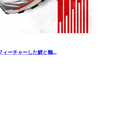
ィーチャーした鯉と鶴...