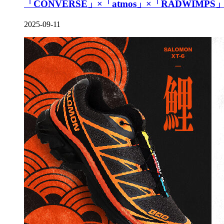
「CONVERSE」×「atmos」×「RADWIMPS」
2025-09-11