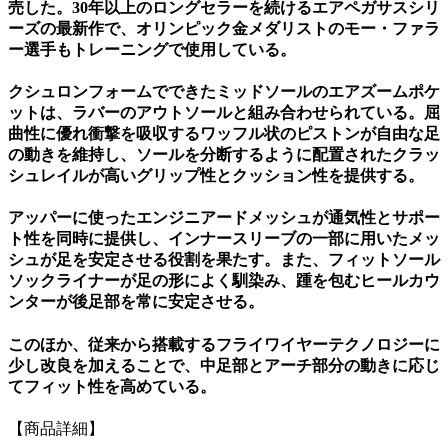
売した。30年以上のロングセラーを続けるエアペガサスシリ
ーズの最新作で、オリンピック金メダリストのモー・ファラ
ー選手もトレーニングで使用している。
クシュロンフォームでできたミッドソールのエアズームポケ
ットは、ラバーのアウトソールと組み合わせられている。屈
曲性に優れ衝撃を吸収するワッフル状のピストンが自由な足
の動きを維持し、ソールを分断するように配置されたクラッ
シュレイルが高いグリップ性とクッション性を提供する。
アッパーに使ったエンジニアードメッシュが通気性とサポー
ト性を同時に提供し、インナースリーブの一部に用いたメッ
シュが足を安定させる役割を果たす。また、フィットソール
ソックライナーが足の形によく馴染み、踵を包むヒールカウ
ンターが後足部を常に安定させる。
このほか、従来から搭載するフライワイヤーテクノロジーに
少し改良を加えることで、中足部とアーチ部分の動きに応じ
てフィット性を高めている。
【商品詳細】