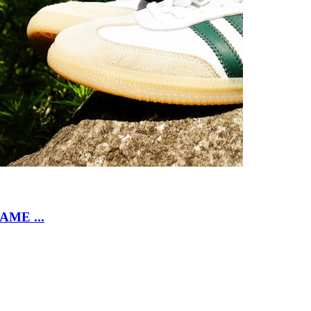
E ...