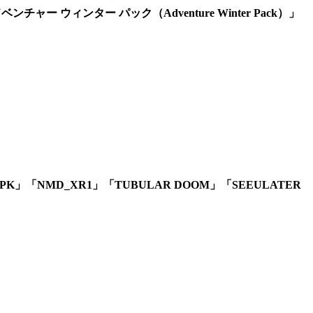
ー ウィンター パック（Adventure Winter Pack）」
PK」「NMD_XR1」「TUBULAR DOOM」「SEEULATER