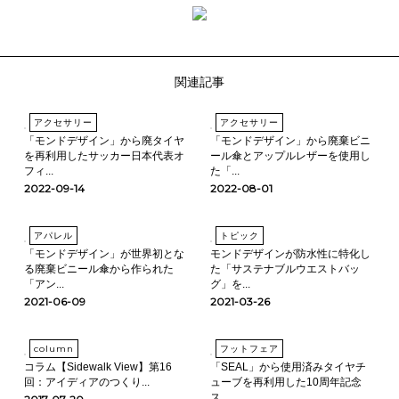
関連記事
アクセサリー
アクセサリー
「モンドデザイン」から廃タイヤ
「モンドデザイン」から廃棄ビニ
を再利用したサッカー日本代表オ
ール傘とアップルレザーを使用し
フィ...
た「...
2022-09-14
2022-08-01
アパレル
トピック
「モンドデザイン」が世界初とな
モンドデザインが防水性に特化し
る廃棄ビニール傘から作られた
た「サステナブルウエストバッ
「アン...
グ」を...
2021-06-09
2021-03-26
column
フットフェア
コラム【Sidewalk View】第16
「SEAL」から使用済みタイヤチ
回：アイディアのつくり...
ューブを再利用した10周年記念
ス...