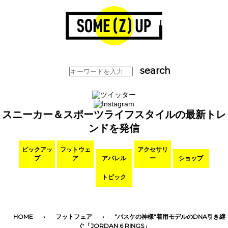
スニーカー＆スポーツライフスタイルの最新トレ
ンドを発信
ピックアッ
フットウェ
アクセサリ
プ
ア
アパレル
ー
ショップ
トピック
HOME
フットフェア
”バスケの神様”着用モデルのDNA引き継
ぐ「JORDAN 6 RINGS」