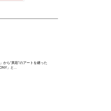
」から“異彩”のアートを纏った
ONY」と...