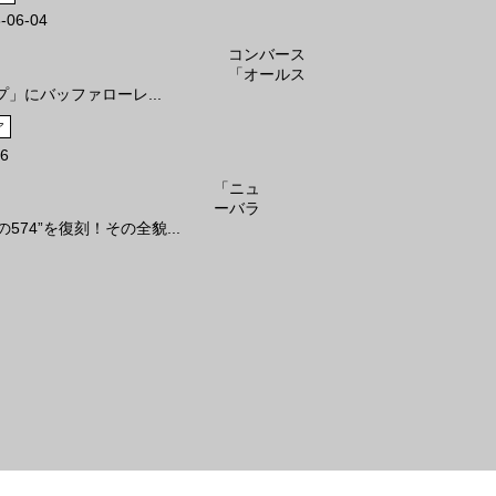
-06-04
コンバース
「オールス
プ」にバッファローレ...
ア
16
「ニュ
ーバラ
574”を復刻！その全貌...