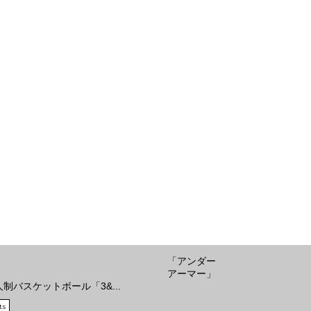
「アンダー
アーマー」
人制バスケットボール「3&...
ts