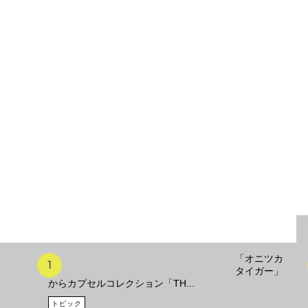
「オニツカ
タイガー」
からカプセルコレクション「TH...
トピック