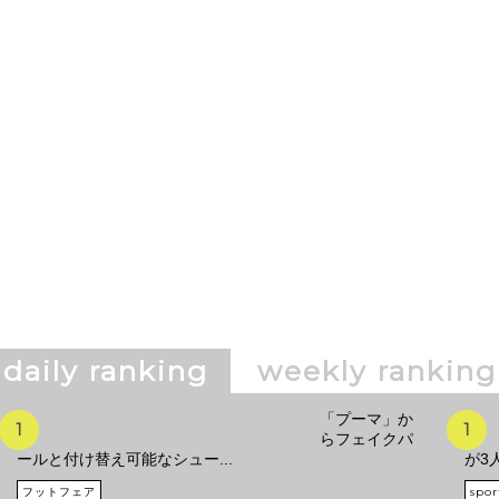
daily ranking
weekly ranking
「プーマ」か
らフェイクパ
ールと付け替え可能なシュー...
が3
フットフェア
spor