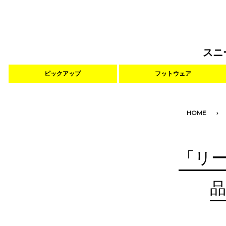
スニ
ピックアップ
フットウェア
HOME
「リ
品