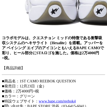
コラボモデルは、クエスチョン ミッドの特徴である衝撃吸
収システムのヘキサライト（Hexalite）を搭載。アッパーを
ア ベイシング エイプのアイコンともいえるBAPE CAMOで
彩り、ヒール部分にSTAロゴを施した。価格は2万4000円
+税。
【商品詳細】
■商品名：1ST CAMO REEBOK QUESTION
■発売日：12月23日（金）
■価格：2万4000円+税
■カラー：グリーン
■特設ウェブサイト：
www.bape.com/reebok4
■問い合せ先：BAPE STORE 渋谷（03-6415-6041）