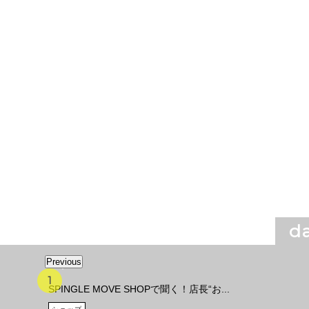
da
Previous
SPINGLE MOVE SHOPで聞く！店長“お...