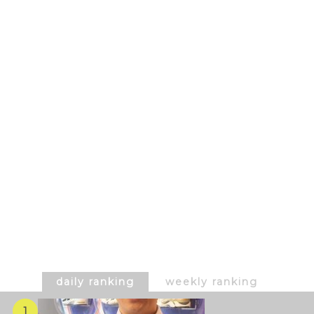
daily ranking
weekly ranking