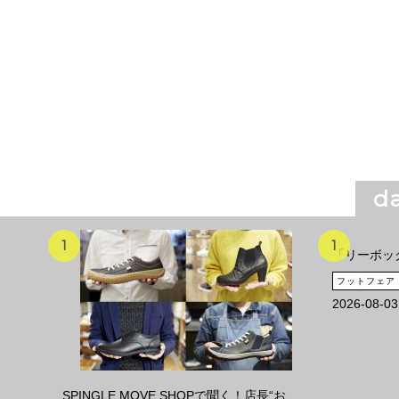
da
「リーボック
フットフェア
2026-08-03
SPINGLE MOVE SHOPで聞く！店長“お...