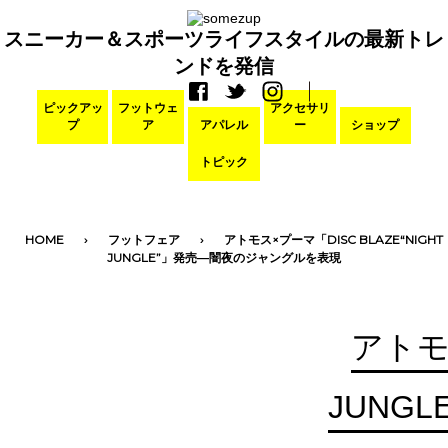
スニーカー＆スポーツライフスタイルの最新トレ
ンドを発信
ピックアッ
フットウェ
アクセサリ
プ
ア
アパレル
ー
ショップ
トピック
HOME
フットフェア
アトモス×プーマ「DISC BLAZE“NIGHT
JUNGLE”」発売―闇夜のジャングルを表現
アトモス
JUNG