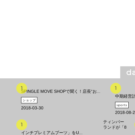
da
SPINGLE MOVE SHOPで聞く！店長“お...
中期経営計画
ショップ
sports
2018-03-30
2018-08-
ティンバー
ランドが「8
インチプレミアムブーツ」をU...