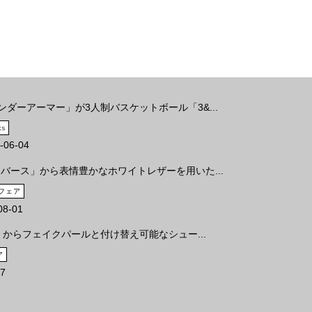
ンダーアーマー」が3人制バスケットボール「3&...
ts
-06-04
バース」から表情豊かなホワイトレザーを用いた...
フェア
08-01
からフェイクパールと付け替え可能なシュー...
ア
07