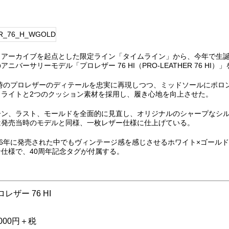
、アーカイブを起点とした限定ライン「タイムライン」から、今年で生誕
ニバーサリーモデル「プロレザー 76 HI（PRO-LEATHER 76 HI）
当時のプロレザーのディテールを忠実に再現しつつ、ミッドソールにポロ
ソライトと2つのクッション素材を採用し、履き心地を向上させた。
ーン、ラスト、モールドを全面的に見直し、オリジナルのシャープなシ
は発売当時のモデルと同様、一枚レザー仕様に仕上げている。
76年に発売された中でもヴィンテージ感を感じさせるホワイト×ゴール
仕様で、40周年記念タグが付属する。
レザー 76 HI
月
000円＋税