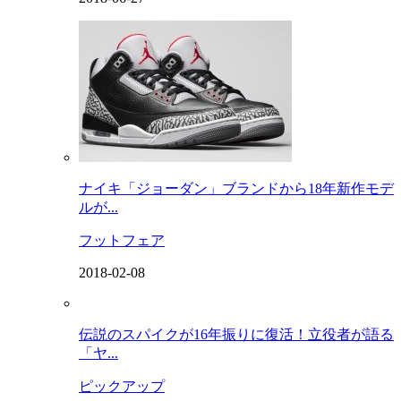
ナイキ「ジョーダン」ブランドから18年新作モデ
ルが...
フットフェア
2018-02-08
伝説のスパイクが16年振りに復活！立役者が語る
「ヤ...
ピックアップ