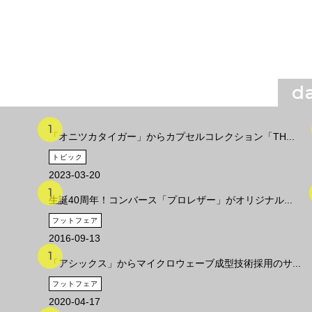
da
「オニツカタイガー」からカプセルコレクション「TH...
トピック
2023-03-20
生誕40周年！コンバース「プロレザー」がオリジナル...
フットフェア
2016-09-13
「アシックス」からマイクロウェーブ成型技術採用のサ...
フットフェア
2020-04-17