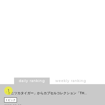
daily ranking
weekly ranking
「オニツカタイガー」からカプセルコレクション「TH...
トピック