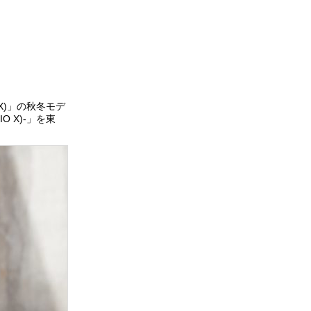
X)」の秋冬モデ
O X)-」を東