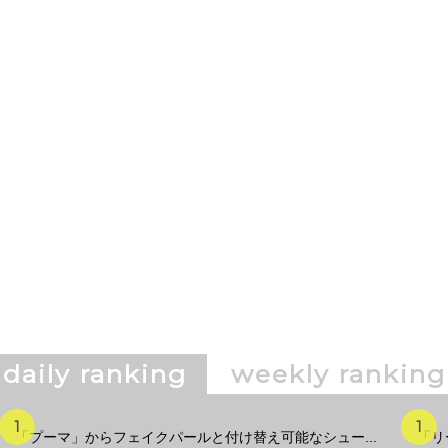
daily ranking
weekly ranking
「プーマ」からフェイクパールと付け替え可能なシュー...
「リ