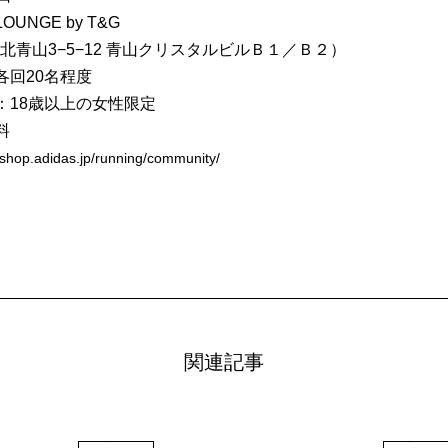
UNGE by T&G
北青山3−5−12 青山クリスタルビルＢ１／Ｂ２）
各回20名程度
：18歳以上の女性限定
料
//shop.adidas.jp/running/community/
関連記事