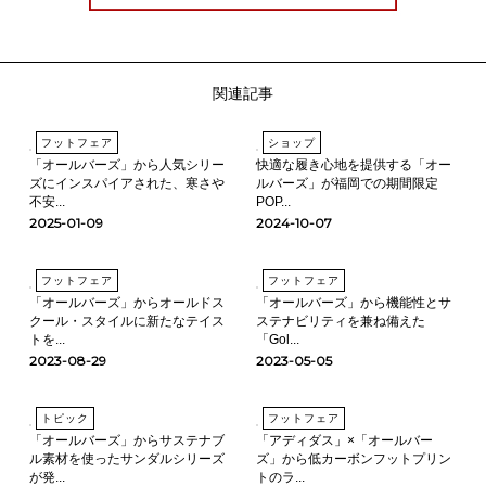
関連記事
フットフェア
ショップ
「オールバーズ」から人気シリー
快適な履き心地を提供する「オー
ズにインスパイアされた、寒さや
ルバーズ」が福岡での期間限定
不安...
POP...
2025-01-09
2024-10-07
フットフェア
フットフェア
「オールバーズ」からオールドス
「オールバーズ」から機能性とサ
クール・スタイルに新たなテイス
ステナビリティを兼ね備えた
トを...
「Gol...
2023-08-29
2023-05-05
トピック
フットフェア
「オールバーズ」からサステナブ
「アディダス」×「オールバー
ル素材を使ったサンダルシリーズ
ズ」から低カーボンフットプリン
が発...
トのラ...