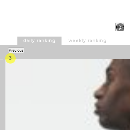
Next
daily ranking
weekly ranking
Previous