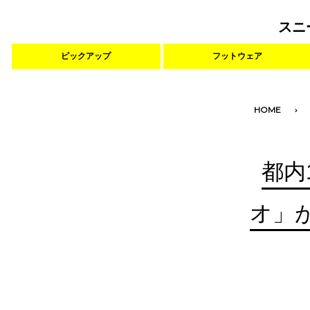
スニ
ピックアップ
フットウェア
HOME
都内
オ」