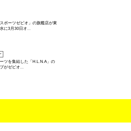
スポーツゼビオ」の旗艦店が東
に3月30日オ...
ア
ツを集結した「H.L.N.A」の
がゼビオ...