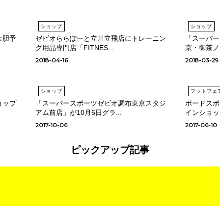
ショップ
ショップ
大胆予
ゼビオららぽーと立川立飛店にトレーニン
「スーパー
グ用品専門店「FITNES...
京・御茶ノ水
2018-04-16
2018-03-29
ショップ
フットフェ
ョップ
「スーパースポーツゼビオ調布東京スタジ
ボードスポー
アム前店」が10月6日グラ...
インショップ
2017-10-06
2017-06-10
ピックアップ記事