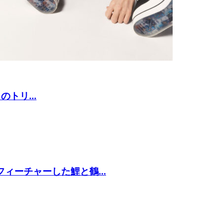
のトリ...
ィーチャーした鯉と鶴...