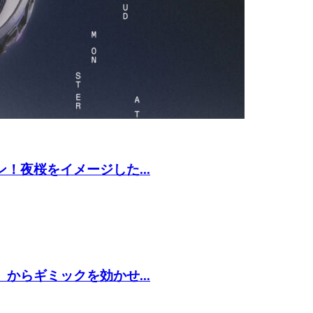
！夜桜をイメージした...
からギミックを効かせ...