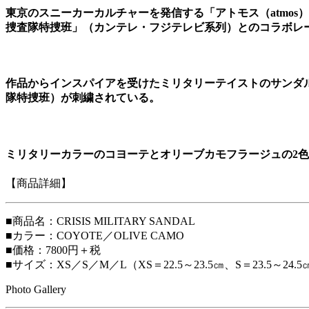
東京のスニーカーカルチャーを発信する「アトモス（atmos）
捜査隊特捜班」（カンテレ・フジテレビ系列）とのコラボレ
作品からインスパイアを受けたミリタリーテイストのサンダルは、スト
隊特捜班）が刺繍されている。
ミリタリーカラーのコヨーテとオリーブカモフラージュの2
【商品詳細】
■商品名：CRISIS MILITARY SANDAL
■カラー：COYOTE／OLIVE CAMO
■価格：7800円＋税
■サイズ：XS／S／M／L（XS＝22.5～23.5㎝、S＝23.5～24.5㎝
Photo Gallery