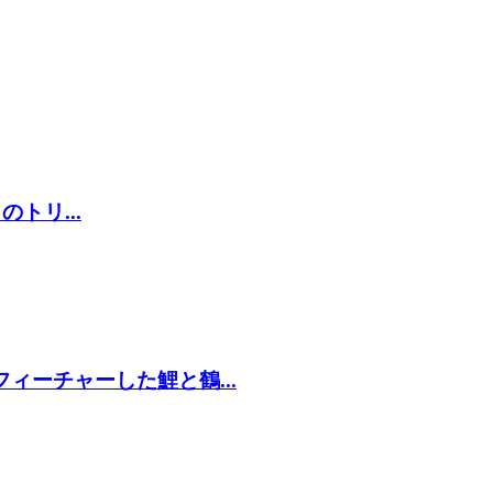
のトリ...
ィーチャーした鯉と鶴...