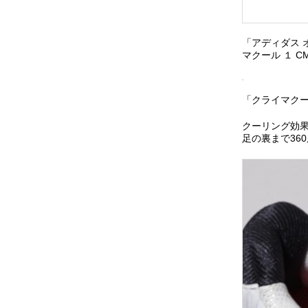
「アディダス オ
マクール １ 
「クライマクール
クーリング効果
足の裏まで36