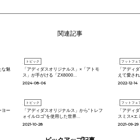
関連記事
トピック
フットフェ
たな魅
「アディダスオリジナルス」×「アトモ
「アディダ
ス」が手がける「ZX8000...
えて愛され
2024-08-06
2022-12-14
トピック
フットフェ
ーヨー
「アディダスオリジナルス」から“トレフ
「アディダ
ォイルロゴ”を使⽤した世界...
スミス×エミ
2021-10-28
2021-09-29