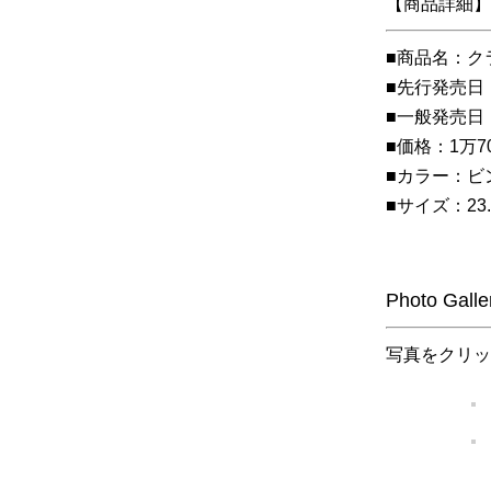
【商品詳細】
■商品名：クラ
■先行発売日：
■一般発売日
■価格：1万7
■カラー：ビ
■サイズ：23.
Photo Galle
写真をクリッ