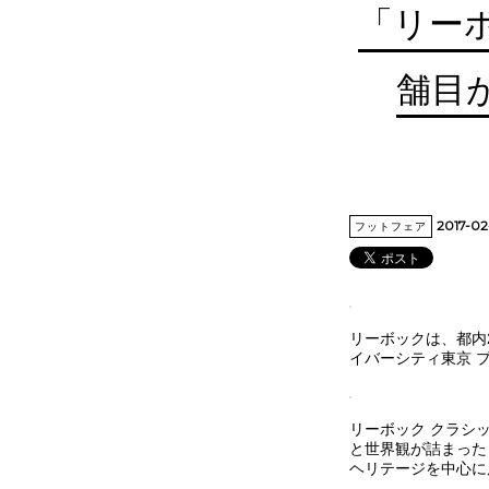
「リーボ
舗目
2017-0
フットフェア
リーボックは、都内
イバーシティ東京 
リーボック クラシ
と世界観が詰まったコ
ヘリテージを中心に