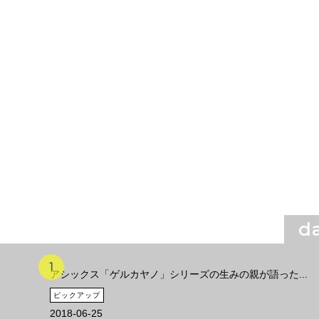
da
アシックス「ゲルカヤノ」シリーズの生みの親が語った...
ピックアップ
2018-06-25