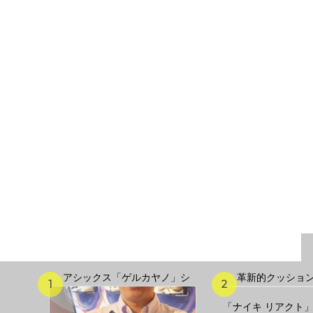
オ調
アシックス「ゲルカヤノ」シ
革新的クッショ
「ナイキ リアクト」搭