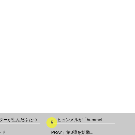
ターが生んだふたつ
ヒュンメルが「hummel
ード
PRAY」第3弾を始動...
制バ