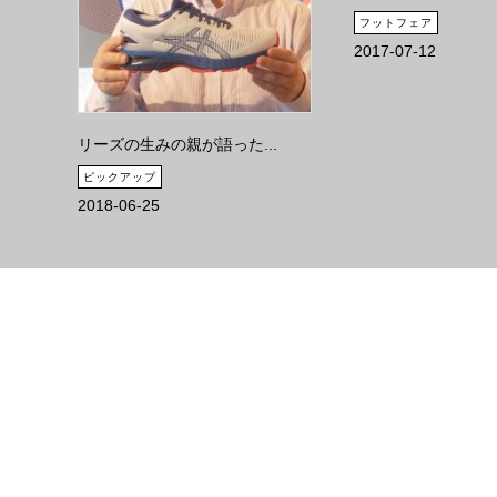
フットフェア
2017-07-12
.
リーズの生みの親が語った...
ピックアップ
2018-06-25