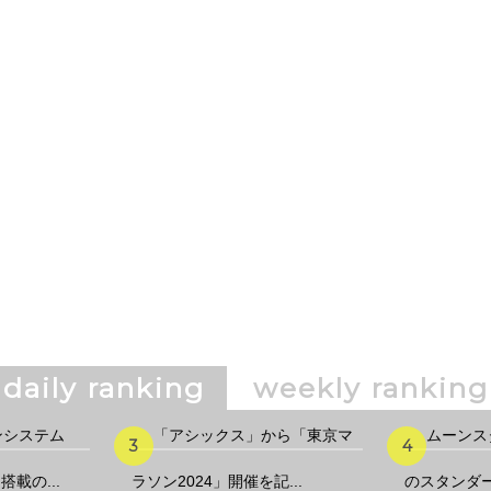
daily ranking
weekly ranking
ンシステム
「アシックス」から「東京マ
ムーンス
載の...
ラソン2024」開催を記...
のスタンダ