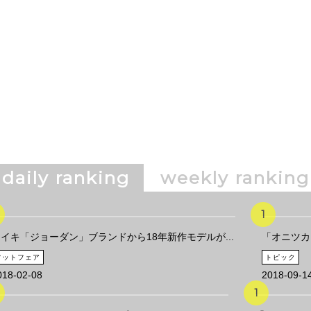
daily ranking
weekly ranking
イキ「ジョーダン」ブランドから18年新作モデルが...
「オニツカ
フットフェア
トピック
018-02-08
2018-09-1