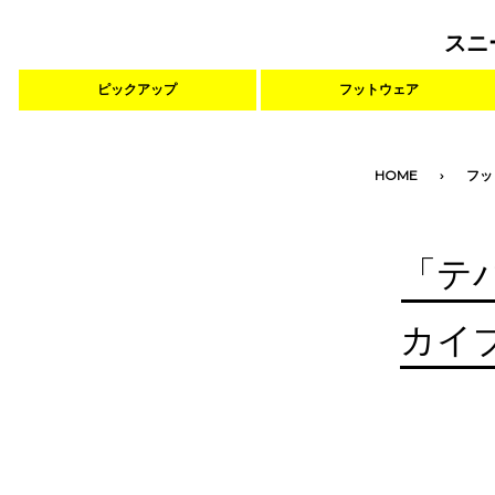
スニ
ピックアップ
フットウェア
HOME
フッ
「テバ
カイ