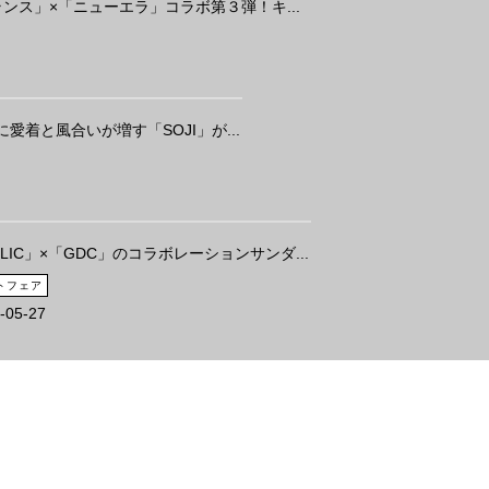
ンス」×「ニューエラ」コラボ第３弾！キ...
愛着と風合いが増す「SOJI」が...
ELIC」×「GDC」のコラボレーションサンダ...
トフェア
-05-27