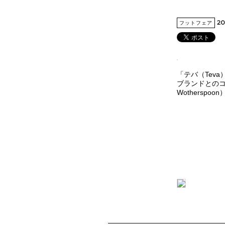
20
フットフェア
「テバ（Tev
ブランドとのコ
Wothersp