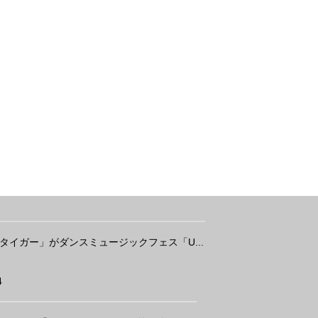
タイガー」がダンスミュージックフェス「U...
4