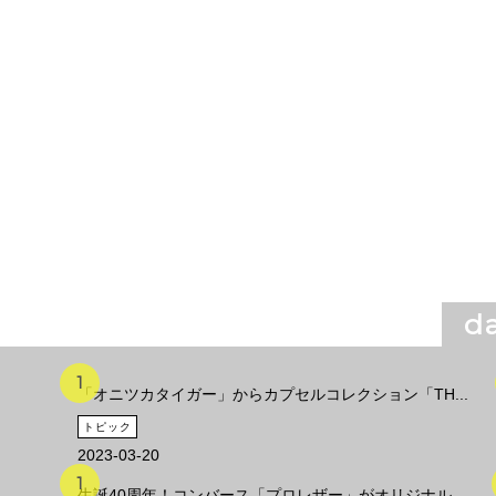
da
「オニツカタイガー」からカプセルコレクション「TH...
トピック
2023-03-20
生誕40周年！コンバース「プロレザー」がオリジナル...