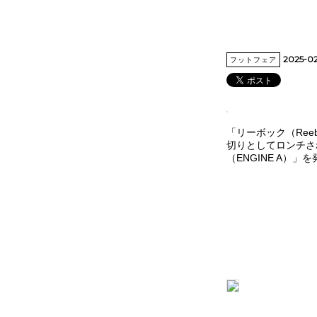
2025-0
フットフェア
「リーボック（Ree
切りとしてロンチさ
（ENGINE A）」