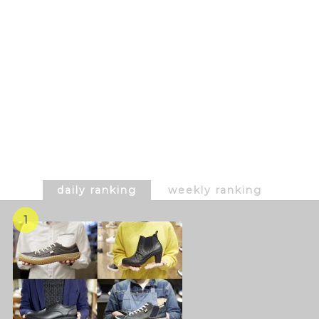
daily ranking
weekly ranking