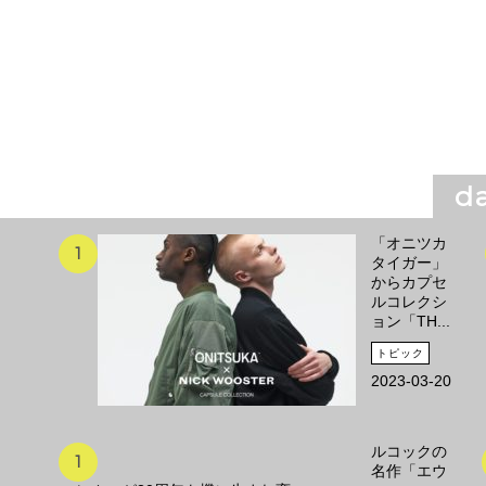
da
「オニツカ
タイガー」
からカプセ
ルコレクシ
ョン「TH...
トピック
2023-03-20
ルコックの
名作「エウ