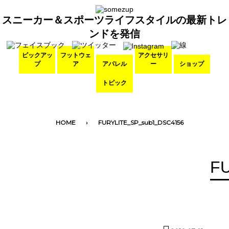
スニーカー＆スポーツライフスタイルの最新トレ
ンドを発信
ピックアッ
フットウェ
アクセサリ
プ
ア
アパレル
ー
ショップ
トピック
HOME
FURYLITE_SP_sub1_DSC4156
F