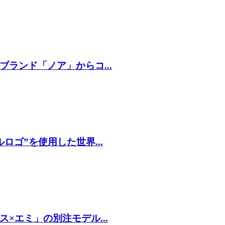
ランド「ノア」からコ...
ゴ”を使⽤した世界...
×エミ」の別注モデル...