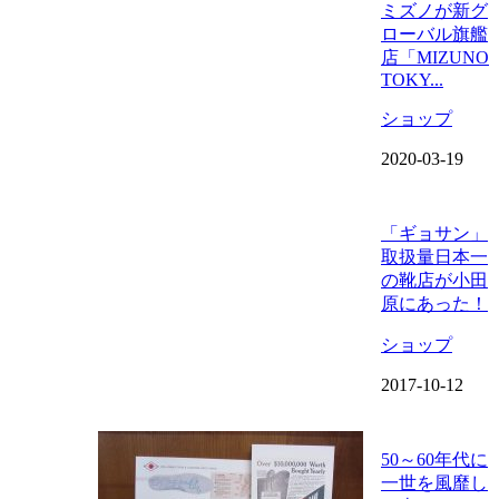
ミズノが新グ
ローバル旗艦
店「MIZUNO
TOKY...
ショップ
2020-03-19
「ギョサン」
取扱量日本一
の靴店が小田
原にあった！
ショップ
2017-10-12
50～60年代に
一世を風靡し