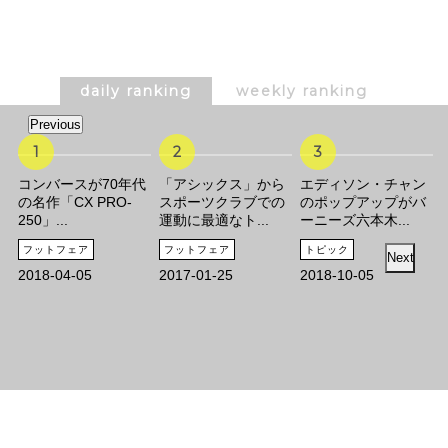
daily ranking
weekly ranking
Previous
コンバースが70年代
「アシックス」から
エディソン・チャン
の名作「CX PRO-
スポーツクラブでの
のポップアップがバ
250」...
運動に最適なト...
ーニーズ六本木...
フットフェア
フットフェア
トピック
Next
期
2018-04-05
2017-01-25
2018-10-05
ラ