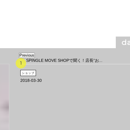
da
Previous
SPINGLE MOVE SHOPで聞く！店長“お...
ショップ
2018-03-30