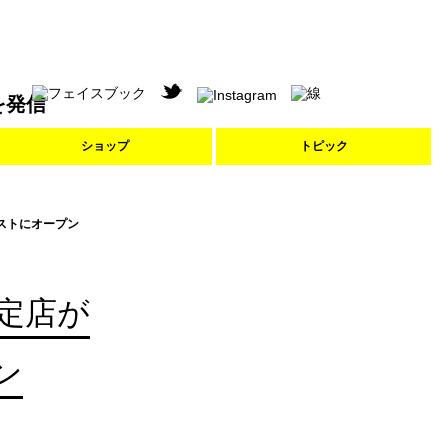
を発信
ショップ
トピック
ストにオープン
定店が
ン