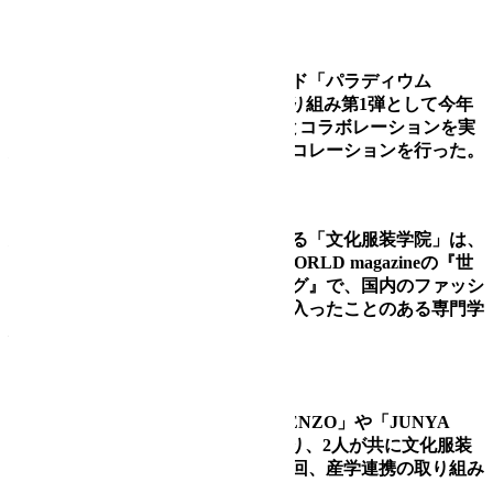
フランスのブーツスニーカーブランド「パラディウム
(PALLADIUM)」は、産学連携の取り組み第1弾として今年
100周年を迎えた「文化服装学院」とコラボレーションを実
施し、「パラディウム」ブーツのデコレーションを行った。
read more
服飾のプロフェッショナルを養成する「文化服装学院」は、
アメリカのビジネスマガジンCEOWORLD magazineの『世
界のファッションスクールランキング』で、国内のファッシ
ョンスクールとして唯一トップ10に入ったことのある専門学
校。
「パラディウム」は、今までに「KENZO」や「JUNYA
WATANABE」とのコラボ実績もあり、2人が共に文化服装
学院の卒業生という縁もあって、今回、産学連携の取り組み
を行うことになった。