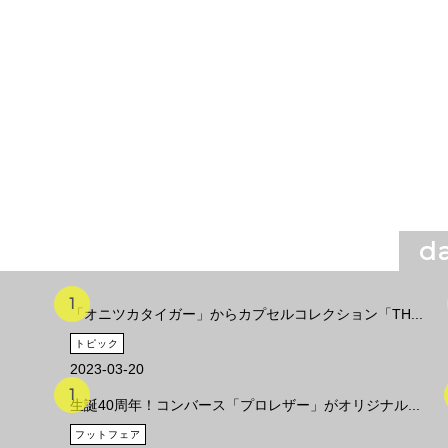
da
「オニツカタイガー」からカプセルコレクション「TH...
トピック
2023-03-20
生誕40周年！コンバース「プロレザー」がオリジナル...
フットフェア