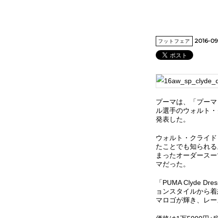
2016-0
フットフェア
プーマは、「プーマ 
ル選手のウォルト・クラ
発表した。
ウォルト・クライド
たことでも知られる
まったオーダースー
マだった。
「PUMA Clyde
ョンスタイルから着
マロゴが輝き、レー