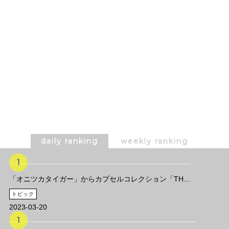
daily ranking
weekly ranking
「オニツカタイガー」からカプセルコレクション「TH...
トピック
2023-03-20