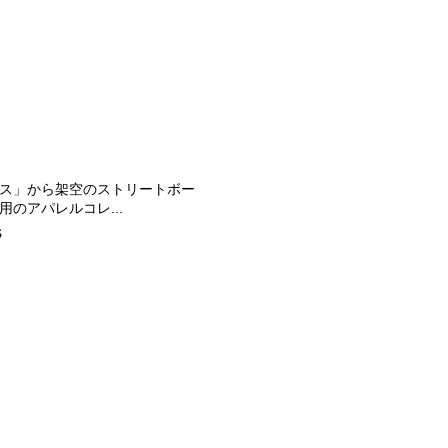
ス」から架空のストリートボー
用のアパレルコレ...
5