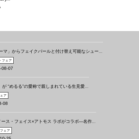
8
ーマ」からフェイクパールと付け替え可能なシュー...
トフェア
-08-07
が “めるる”の愛称で親しまれている生見愛...
ェア
8-08
ース・フェイス×アトモス ラボがコラボ―名作...
フェア
10-25