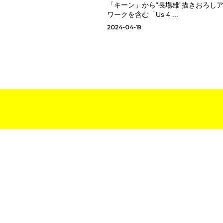
「キーン」から“長場雄”描きおろし
ワークを含む「Us 4 ...
2024-04-19