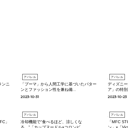
アパレル
アパレル
ランニ
「プーマ」から人間工学に基づいたパター
ディズニー
ンとファッション性を兼ね備...
ア」の特別
2023-10-31
2023-10-23
アパレル
アパレル
FC」
冷却機能で“食べるほど、涼しくな
「MFC S
る。”「カップヌードル×コロンビ...
ン」×「Victo