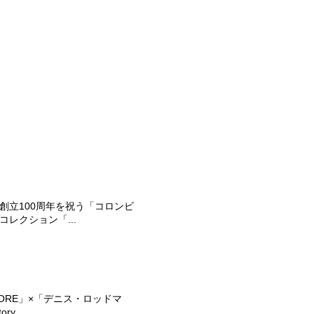
創立100周年を祝う「コロンビ
コレクション「...
TORE」×「デニス・ロッドマ
ry...