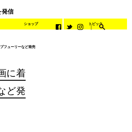
を発信
ショップ
トピック
プフューリーなど発売
画に着
など発