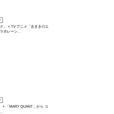
ア
」 × TV アニメ「左ききのエ
ボレーシ...
ア
」 × 「MARY QUANT」から コ
..