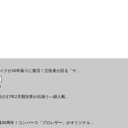
イクが16年振りに復活！立役者が語る「ヤ...
6
の17年2月期決算が出揃う―婦人靴...
誕40周年！コンバース「プロレザー」がオリジナル...