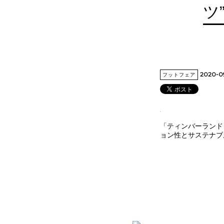
ツ
2020-0
フットフェア
「ティンバーランド（
ョン性とサステナブ